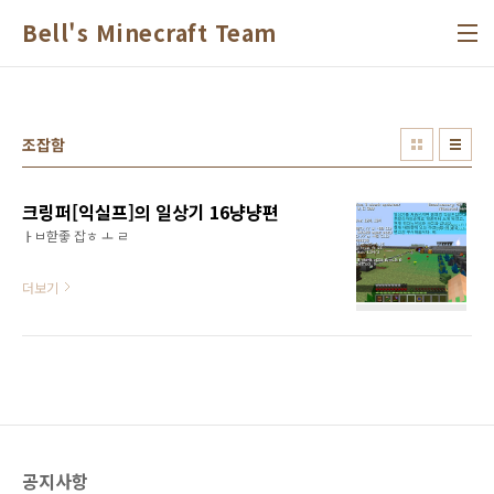
본문 바로가기
Bell's Minecraft Team
조잡함
크링퍼[익실프]의 일상기 16냥냥편
ㅏㅂ핟좋 잡ㅎ ㅗ ㄹ
더보기
공지사항