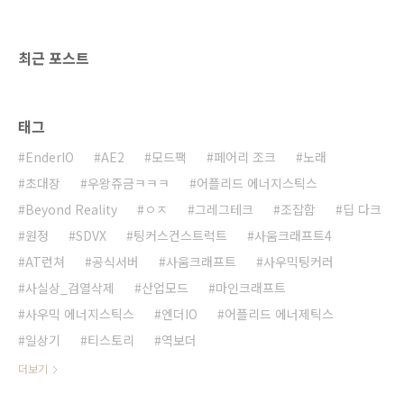
최근 포스트
태그
EnderIO
AE2
모드팩
페어리 조크
노래
초대장
우왕쥬금ㅋㅋㅋ
어플리드 에너지스틱스
Beyond Reality
ㅇㅈ
그레그테크
조잡함
딥 다크
원정
SDVX
팅커스컨스트럭트
사움크래프트4
AT런쳐
공식서버
사움크래프트
사우믹팅커러
사실상_검열삭제
산업모드
마인크래프트
사우믹 에너지스틱스
엔더IO
어플리드 에너제틱스
일상기
티스토리
역보더
더보기