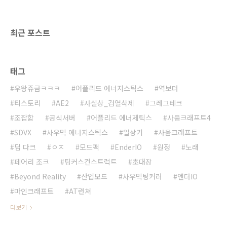
최근 포스트
태그
우왕쥬금ㅋㅋㅋ
어플리드 에너지스틱스
역보더
티스토리
AE2
사실상_검열삭제
그레그테크
조잡함
공식서버
어플리드 에너제틱스
사움크래프트4
SDVX
사우믹 에너지스틱스
일상기
사움크래프트
딥 다크
ㅇㅈ
모드팩
EnderIO
원정
노래
페어리 조크
팅커스컨스트럭트
초대장
Beyond Reality
산업모드
사우믹팅커러
엔더IO
마인크래프트
AT런쳐
더보기