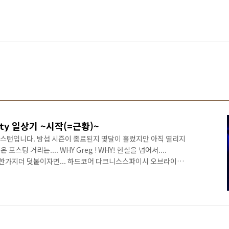
ity 일상기 ~시작(=근황)~
스턴입니다. 방섭 시즌이 종료된지 몆달이 흘렀지만 아직 열리지
팅 거리는.... WHY Greg ! WHY! 현실을 넘어서....
... 한가지더 덧붙이자면... 하드코어 다크니스스파이시 오브라이프
세가지 하드코어 모드들을 더 추가하고 시작했습니다.그리모어
모듈러 터렛(넣어 놓고 사용 전혀 안함) Flan's Mod(터렛만
한 모드를 나열하자면...이렇게 되네요. 오늘은 일상기.. 라기 보
(저번 시즌 마지막 일상기같은)로 쓸겁니다. + 추가... 위더 대