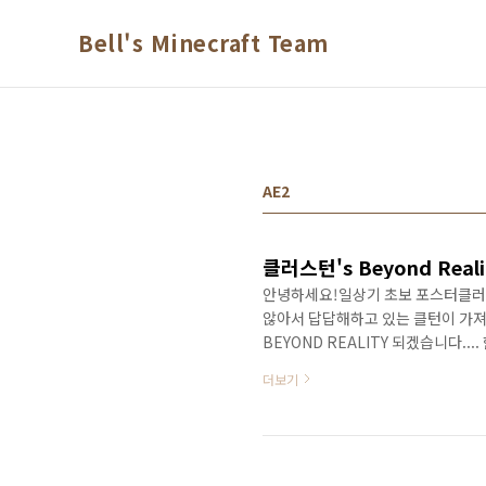
본문 바로가기
Bell's Minecraft Team
AE2
클러스턴's Beyond Real
안녕하세요!일상기 초보 포스터클러
않아서 답답해하고 있는 클턴이 가져온 포스
BEYOND REALITY 되겠습니다.
헝거오브홀그리모어 오브 가이아이 
더보기
오브 가이아에 대항하여 추가한 모드는 
씀)를 추가했습니다. 종합적으로 추가
단 다음에 쓸 일상기를 위한 상황 보고
가..