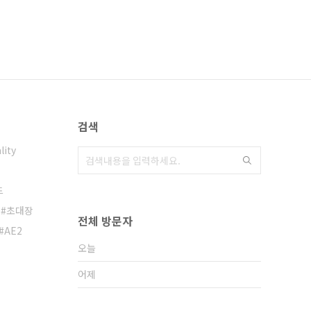
검색
lity
드
초대장
전체 방문자
AE2
오늘
어제