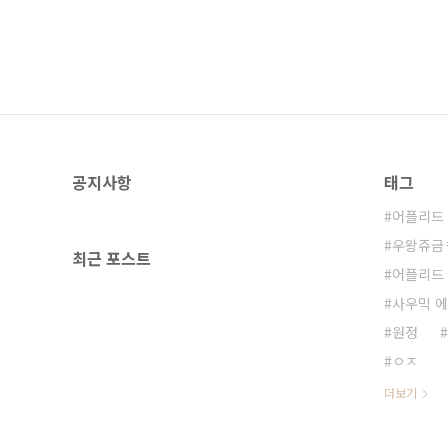
공지사항
태그
어플리드
우왕쥬금
최근 포스트
어플리드
사우믹 
원정
ㅇㅈ
더보기