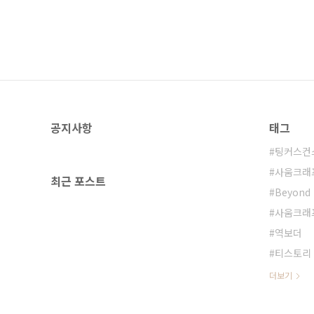
공지사항
태그
팅커스컨
사움크래
최근 포스트
Beyond 
사움크래
역보더
티스토리
더보기