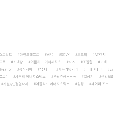
스트럭트
마인크래프트
AE2
SDVX
모드팩
AT런쳐
프트
초대장
어플리드 에너제틱스
ㅇㅈ
조잡함
노래
Reality
공식서버
딥 다크
사우믹팅커러
그레그테크
E
프트4
사우믹 에너지스틱스
우왕쥬금ㅋㅋㅋ
일상기
산업모
사실상_검열삭제
어플리드 에너지스틱스
원정
페어리 조크