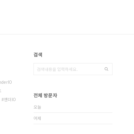
검색
nderIO
드
전체 방문자
엔더IO
오늘
어제