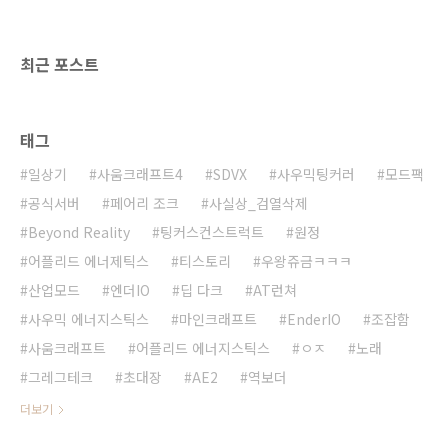
오늘은 일상기.. 라기 보단 다음에 쓸 일상기를
위한 상황 보고(저번 시즌 마지막 일상기같은)로
쓸겁니다. + 추가... 위더 대가..
최근 포스트
태그
일상기
사움크래프트4
SDVX
사우믹팅커러
모드팩
공식서버
페어리 조크
사실상_검열삭제
Beyond Reality
팅커스컨스트럭트
원정
어플리드 에너제틱스
티스토리
우왕쥬금ㅋㅋㅋ
산업모드
엔더IO
딥 다크
AT런쳐
사우믹 에너지스틱스
마인크래프트
EnderIO
조잡함
사움크래프트
어플리드 에너지스틱스
ㅇㅈ
노래
그레그테크
초대장
AE2
역보더
더보기