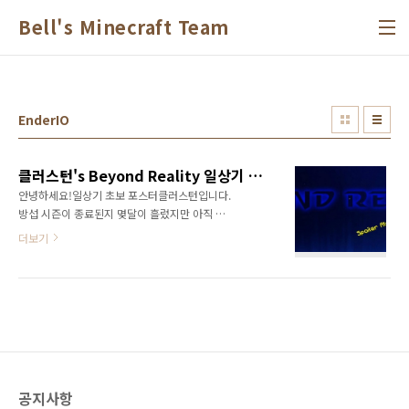
본문 바로가기
Bell's Minecraft Team
EnderIO
클러스턴's Beyond Reality 일상기 ~시작(=근황)~
안녕하세요!일상기 초보 포스터클러스턴입니다.
방섭 시즌이 종료된지 몆달이 흘렀지만 아직 열
리지 않아서 답답해하고 있는 클턴이 가져온 포
더보기
스팅 거리는.... WHY Greg ! WHY! 현실을 넘어
서.... BEYOND REALITY 되겠습니다.... 한가지
더 덧붙이자면... 하드코어 다크니스스파이시 오
브라이프헝거오브홀그리모어 오브 가이아이 세
가지 하드코어 모드들을 더 추가하고 시작했습
니다.그리모어 오브 가이아에 대항하여 추가한
모드는 모듈러 터렛(넣어 놓고 사용 전혀 안함)
Flan's Mod(터렛만 씀)를 추가했습니다. 종합적
공지사항
으로 추가한 모드를 나열하자면...이렇게 되네요.