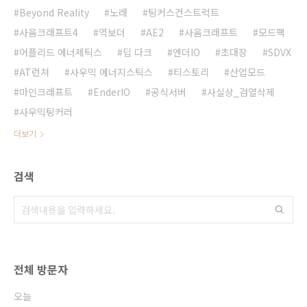
Beyond Reality
노래
팅커스컨스트럭트
사움크래프트4
역보더
AE2
사움크래프트
모드팩
어플리드 에너제틱스
딥 다크
엔더IO
초대장
SDVX
AT런쳐
사우믹 에너지스틱스
티스토리
산업모드
마인크래프트
EnderIO
공식서버
사실상_검열삭제
사우믹팅커러
더보기
검색
전체 방문자
오늘