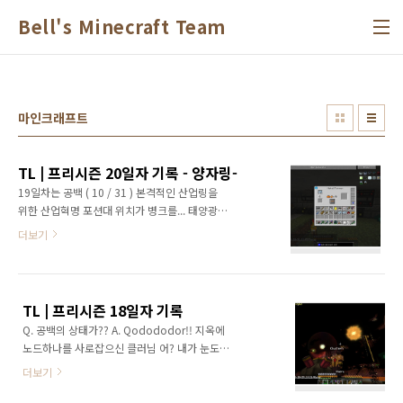
본문 바로가기
Bell's Minecraft Team
마인크래프트
TL | 프리시즌 20일자 기록 - 양자링-
19일차는 공백 ( 10 / 31 ) 본격적인 산업링을
위한 산업혁명 포션대 위치가 병크를... 태양광
발전시설 6차, 인태리어까지 완공총 860*6 RF
더보기
/ t 발전합니다 AE 서버실이랑 나무농장이 너무
멀어서 별도 AE 서버를 두고있는데언제까지 분
리시켜놓을순 없어서 아카양자링으로 연결시키
면 어떨까.. 생각을 함 일단 퀸텀링 재료...앤더진
TL | 프리시즌 18일자 기록
주가 바닥이다 퀸텀링을 나무농장이랑 AE실에
Q. 공백의 상태가?? A. Qodododor!! 지옥에
한쌍 설치 그리고 퀸텀 링크 체임버에 넣을 특이
노드하나를 사로잡으신 클러님 어? 내가 눈도장
점 만들 준비를 해줍니다. 그사이에 산업혁명...
찍어둔건데..... 주륵. 지열발전용 용암 충분 그세
ㄷㄷ해 특이점이랑 앤더가루 준비 완료..이 둘을
더보기
포트리스셋 맞추신 링퍼님 펄버라이저와 레드스
바닥에 놓고 폭발피해를 입히면 특이점 한쌍이
톤 퍼네잇흐에서 처리된 아이템들은 AE로 들어