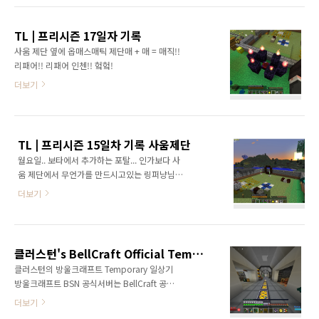
나오는데기발한 아이디어를 생각해냅니다. = 가
가게 해놨습니다. 산업 매탈포머도 대랑생산을
스트 화염구로 특이점만들기 = 그래서 지옥으로
위해 창고랑 연결해뒀습니다. 아아 분량이 짜다
할로윈데이라고 산업의 민패짓...방어가 무려..
TL | 프리시즌 17일자 기록
사움 제단 옆에 옵매스매틱 제단매 + 매 = 매직!!
리패어!! 리패어 인첸!! 헠헠!
더보기
TL | 프리시즌 15일차 기록 사움제단
월요일.. 보타에서 추가하는 포탈... 인가보다 사
움 제단에서 무언가를 만드시고있는 링퍼냥님
관전 (2) 네더오어 모드 추가될 때 같이 추가된
더보기
장식 돌 추가모드 zStone 에 블럭들로 리모델링
을 한 터렛님집나름 모던틱하고 맘에듭니다인테
리어 감각 -200%인 저나 클러스턴님은 도저히
따라할수없ㄴ.. 읍..! 읍읍..!! Fade Out 방울서
클러스턴's BellCraft Official Temporay Server 일상기 #5 ~종합보고~
버 사움탑 클러스턴워프좀비 다운 어마무시한
클러스턴의 방울크래프트 Temporary 일상기
제단크기, 머리숫자 그 많은 머리중 가장 하이라
방울크래프트 BSN 공식서버는 BellCraft 공식
이트는 이것. 빼애애애애액-! 사움실과 AE실을
홈페이지(http://bc.softbell.net/) 에 회원가입
더보기
양자링으로 이으셨음 제 집도 나무농장이랑 중
을 하신다음 모드팩 설치 후 접속하실 수 있습니
앙 AE서버, 기계실을 양자링 2쌍으로 이으면 어