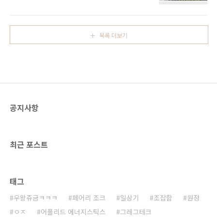
드는중 겸사겸서 2개 더만드는중 사치 자동재작
도 고장나서 자동문이 열리질 않는다. 붸에에 터
효율을 높이기위해 인터페이스를 좀 더 들려줬
렛! 부순다 서버에 새로 들어오신 핫윈터님초면
습니다. 조합처리 프로세서도 증설 이제 제 AE는
에 핫워터라고 이름을 잘못불렀다 제 친구집에
듀얼코어입니다 스토리지셀도 추가 일안하는자
머무르길레 빈집점거하는건가?! 했는데 알고보
목록 더보기
의 뒤태ㅇㅎㄹ ㅂㅇ! 자원많은자의 사치 태양광
니 같이살기로 했더라는.. 귀찮음에 MAX 성장한
발전기가 너무 많아 전선 전송량을 넘어버림 ㅠ
..
ㅠ.조만간 비버런트로 체인지해야될 각 광물도
쌓여서 아에 처리시설을 대폭 증설 역시 빌더완
드 짱짱 짱짱 으잉?! 완성된모습, 펄버라이저 16
개에 레드스톤퍼네이스 32개 입니다사실 하나
를 업그레이드하는게 더 좋았을텐데 ㅂㄷㅂㄷ..
공지사항
64K도 더늘려서 어느덧 8개 집 기계실부분 상공
에서 찍은모습정리는 안되고..
최근 포스트
태그
우왕쥬금ㅋㅋㅋ
페어리 조크
일상기
조잡함
원정
ㅇㅈ
어플리드 에너지스틱스
그레그테크