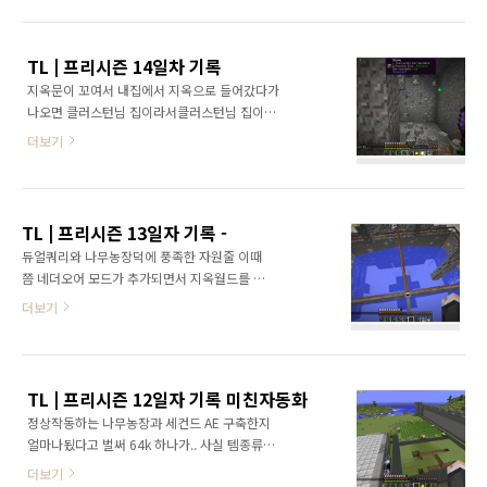
다. 방울크래프트 Temporary 는 수동설치
떨까 생각중.. 그리고 다른방들 구석구석을 살펴
(http://bc.softbell.net/Notice/352)후 접속
보는데.. 극혐;; 극혐... 빼액- 클러스턴님이 만들
하셔야합니다. 화이트리스트는 사용하지 않으
어놓으신 저주받은땅을 이용한 몹 던전꿀빨..
TL | 프리시즌 14일차 기록
며, 정품서버입니다. [권장사양] * 표시가 붙은
지옥문이 꼬여서 내집에서 지옥으로 들어갔다가
항목은 최소사양입니다. *시스템 : 64비트 OS *
나오면 클러스턴님 집이라서클러스턴님 집이랑
자바 : 64비트 버전8 이상 메모리 : 4GB 이상
우리집이랑 이을 지하철 플렛폼 건설중. 는 게임
CPU : 쿼드 코어 그래픽카드 : GTX시리즈
더보기
현☆자타임 현자가 와서 저거 잠깐파다가 세벽
==============================================================
2시까지 현실에서 아무것도 안했다고 한다 미래
를 준비해야되는데.. ㅂㄷㅂㄷ
TL | 프리시즌 13일자 기록 -
듀얼쿼리와 나무농장덕에 풍족한 자원줄 이때
쯤 네더오어 모드가 추가되면서 지옥월드를 초
기화해서 지옥문이 또 꼬이는일을 방지하고자
더보기
스폰지옥문 부터 열고 나머지들을 차례대로 열
기로 함옛날지옥문은 동굴속에 있어서 굴을팠었
는데 이번엔 트인데 있어서 길을내기 쉬워졌다
는 무슨 앱납집은 언덕하나넘으면 나오는데 클
TL | 프리시즌 12일자 기록 미친자동화
턴님집 지옥문이랑 방울국쪽 지옥문은 거의 땅
정상작동하는 나무농장과 세컨드 AE 구축한지
속에 있다시피해서 굴을 내야되는 상황 부들부
얼마나됬다고 벌써 64k 하나가.. 사실 템종류가
들.. 클러스턴님집 AE 컨트롤러가 맛이 가 서버
많아서 그렇다고합니다 코크리님 쓰실 젯팩 만
3대 공돌이가 원인규명중 덩달아 플레이어 센서
더보기