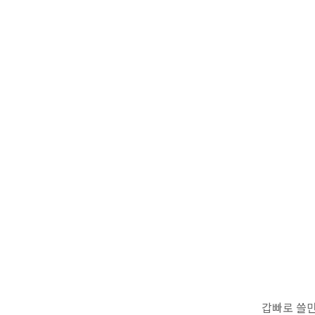
갑빠로 쓸만